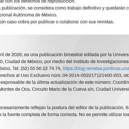
tar con los derechos de reproducción.
a publicación, se considera como trabajo definitivo y quedarán c
acional Autónoma de México.
gún caso cobra por publicar o colaborar con sus revistas.
abril de 2026, es una publicación bimestral editada por la Uni
, Ciudad de México, por medio del Instituto de Investigaciones 
xico, Tel. (52) 55 56 22 74 74,
https://blog-revistas.juridicas.
rechos al Uso Exclusivo núm. 04-2014-052217121400-203, otorg
Responsable de la última actualización de este número: Coordina
ontes de Oca, Circuito Mario de la Cueva s/n, Ciudad Universi
esariamente reflejan la postura del editor de la publicación. Se
 la fuente completa de forma correcta. No se permite utilizar lo