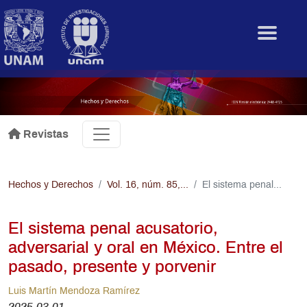
Pasar al contenido principal
.
Revistas
Hechos y Derechos
Vol. 16, núm. 85,...
El sistema penal...
El sistema penal acusatorio,
adversarial y oral en México. Entre el
pasado, presente y porvenir
Luis Martín Mendoza Ramírez