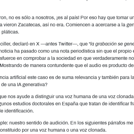
eron, no es sólo a nosotros, ¡es al país! Por eso hay que tomar 
 vieron Zacatecas, así no era. Comiencen a acercarse a la gent
pláticas.
ciller, declaró en X —antes Twitter—, que “
la grabación se gener
a noticia ha pasado como una nota periodística sin que el propio
esfuerce en comprobar a la sociedad en que verdaderamente no e
 Mostrando de manera contundente que el audio es producto de 
encia artificial este caso es de suma relevancia y también para
 de una IA generativa?
 que nos ayude a distinguir una voz humana de una voz clonada.
unos estudios doctorales en España que tratan de identificar fr
 identificación.
le: nuestro sentido de audición. En los siguientes párrafos me 
 constituido por una voz humana o una voz clonada.