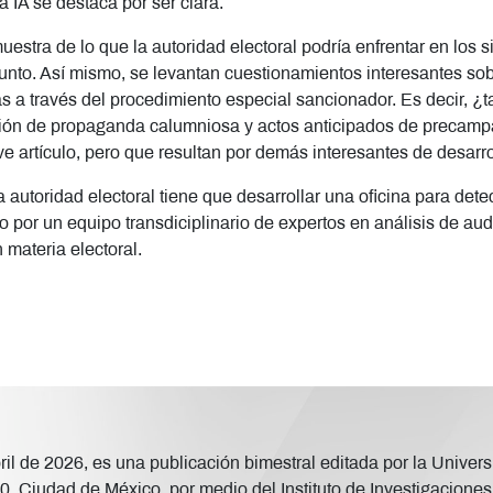
a IA se destaca por ser clara.
estra de lo que la autoridad electoral podría enfrentar en los 
unto. Así mismo, se levantan cuestionamientos interesantes sobr
 a través del procedimiento especial sancionador. Es decir, ¿ta
fusión de propaganda calumniosa y actos anticipados de preca
 artículo, pero que resultan por demás interesantes de desarrol
 autoridad electoral tiene que desarrollar una oficina para dete
do por un equipo transdiciplinario de expertos en análisis de a
materia electoral.
abril de 2026, es una publicación bimestral editada por la Uni
, Ciudad de México, por medio del Instituto de Investigaciones 