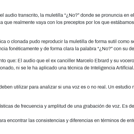
l audio transcrito, la muletilla “¿No?” donde se pronuncia en e
la que realmente vaya con los preceptos por los que estábamo
ca o clonada pudo reproducir la muletilla de forma sutil como s
onuncia fonéticamente y de forma clara la palabra “¿No?” con su d
to que: El audio que el ex canciller Marcelo Ebrard y su vocer
onado, ni se le ha aplicado una técnica de Inteligencia Artific
en utilizar para analizar si una voz es o no real. Un estudio m
ísticas de frecuencia y amplitud de una grabación de voz. Es dec
ra encontrar las consistencias y diferencias en términos de en