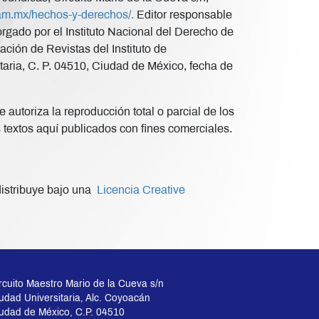
unam.mx/hechos-y-derechos/.
Editor responsable
ado por el Instituto Nacional del Derecho de
ción de Revistas del Instituto de
taria, C. P. 04510, Ciudad de México, fecha de
 autoriza la reproducción total o parcial de los
s textos aquí publicados con fines comerciales.
istribuye bajo una
Licencia Creative
rcuito Maestro Mario de la Cueva s/n
udad Universitaria, Alc. Coyoacán
udad de México, C.P. 04510