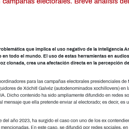
 en campañas electorales. Breve análisis d
blemática que implica el uso negativo de la Inteligencia Arti
 en todo el mundo. El uso de estas herramientas en audio
z clonada, crea una afectación directa en la percepción de
oordinadores para las campañas electorales presidenciales de 
eguidores de Xóchitl Galvéz (autodenominados xochillovers) en 
IA. Dicho contenido ha sido ampliamente difundido en redes soc
l mensaje que ella pretende enviar al electorado; es decir, es
bre del año 2023, ha surgido el caso con uno de los ex contendie
mencionadas. En este caso, se difundió por redes sociales, en