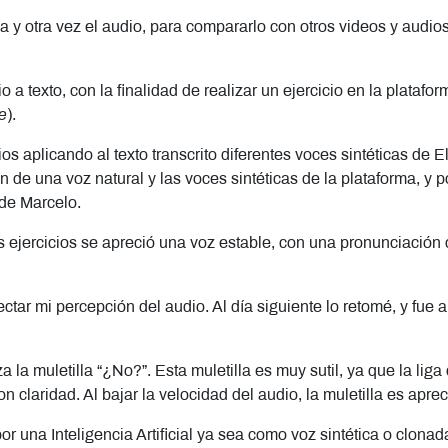
una y otra vez el audio, para compararlo con otros videos y aud
o a texto, con la finalidad de realizar un ejercicio en la plata
e
).
cios aplicando al texto transcrito diferentes voces sintéticas de E
ión de una voz natural y las voces sintéticas de la plataforma, y
 de Marcelo.
s ejercicios se apreció una voz estable, con una pronunciación
tar mi percepción del audio. Al día siguiente lo retomé, y fue
za la muletilla “¿No?”. Esta muletilla es muy sutil, ya que la lig
 claridad. Al bajar la velocidad del audio, la muletilla es apre
r una Inteligencia Artificial ya sea como voz sintética o clonad