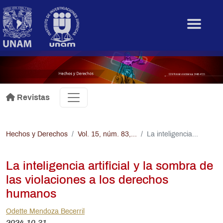
Pasar al contenido principal
.
Revistas
Hechos y Derechos
Vol. 15, núm. 83,...
La inteligencia...
La inteligencia artificial y la sombra de
las violaciones a los derechos
humanos
Odette Mendoza Becerril