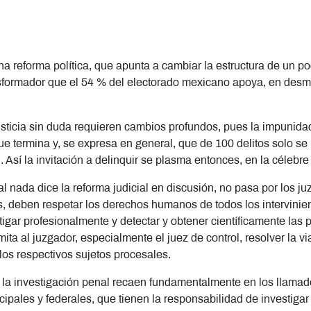
a reforma política, que apunta a cambiar la estructura de un po
sformador que el 54 % del electorado mexicano apoya, en desmed
 justicia sin duda requieren cambios profundos, pues la impunidad
que termina y, se expresa en general, que de 100 delitos solo se
. Así la invitación a delinquir se plasma entonces, en la céleb
l nada dice la reforma judicial en discusión, no pasa por los j
, deben respetar los derechos humanos de todos los intervinient
vestigar profesionalmente y detectar y obtener científicamente la
ita al juzgador, especialmente el juez de control, resolver la vi
los respectivos sujetos procesales.
la investigación penal recaen fundamentalmente en los llamados
unicipales y federales, que tienen la responsabilidad de investiga