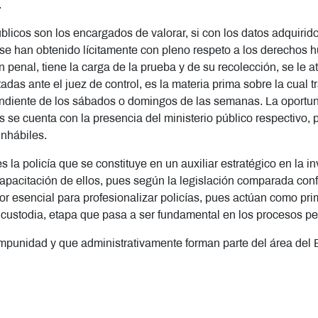
.
úblicos son los encargados de valorar, si con los datos adquirido
 se han obtenido lícitamente con pleno respeto a los derechos 
ón penal, tiene la carga de la prueba y de su recolección, se le at
tadas ante el juez de control, es la materia prima sobre la cual 
ndiente de los sábados o domingos de las semanas. La oportuni
as se cuenta con la presencia del ministerio público respectivo, p
inhábiles.
s la policía que se constituye en un auxiliar estratégico en la in
pacitación de ellos, pues según la legislación comparada confo
 esencial para profesionalizar policías, pues actúan como pri
 custodia, etapa que pasa a ser fundamental en los procesos p
a impunidad y que administrativamente forman parte del área del