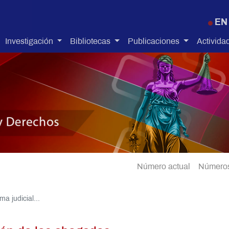
Pasar al contenido principal
EN
Investigación
Bibliotecas
Publicaciones
Activida
Número actual
Números
ma judicial...