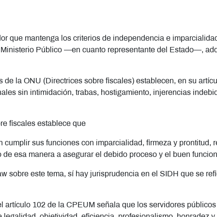
dor que mantenga los criterios de independencia e imparcialidad, l
l Ministerio Público —en cuanto representante del Estado—, a
s de la ONU (Directrices sobre fiscales) establecen, en su artíc
les sin intimidación, trabas, hostigamiento, injerencias indebida
obre fiscales establece que
́n cumplir sus funciones con imparcialidad, firmeza y prontitud,
de esa manera a asegurar el debido proceso y el buen funciona
w sobre este tema, sí hay jurisprudencia en el SIDH que se 
l artículo 102 de la CPEUM señala que los servidores públicos de
 de legalidad, objetividad, eficiencia, profesionalismo, honrade