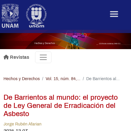
Pasar al contenido principal
.
Revistas
Hechos y Derechos
Vol. 15, núm. 84,...
De Barrientos al...
De Barrientos al mundo: el proyecto
de Ley General de Erradicación del
Asbesto
Jorge Rubén Afarian