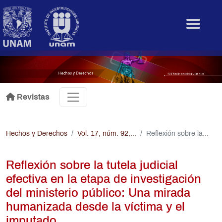
Pasar al contenido principal
.
Revistas
Hechos y Derechos
Vol. 17, núm. 92,...
Reflexión sobre la...
Reflexión sobre la tutela judicial
efectiva en la etapa de investigación
del ministerio público: Una mirada
humanizada desde la víctima y el
imputado