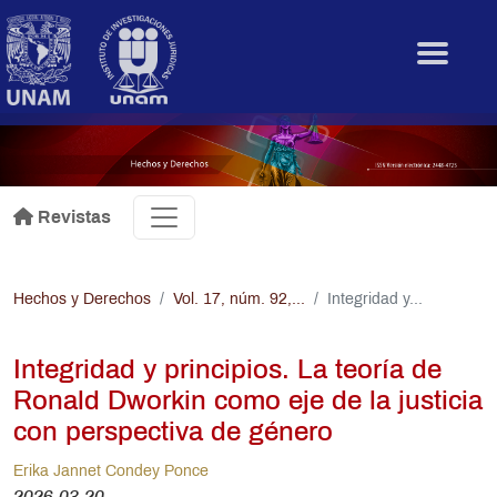
Pasar al contenido principal
.
Revistas
Hechos y Derechos
Vol. 17, núm. 92,...
Integridad y...
Integridad y principios. La teoría de
Ronald Dworkin como eje de la justicia
con perspectiva de género
Erika Jannet Condey Ponce