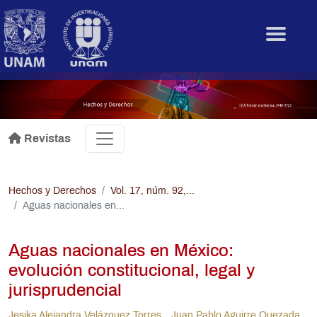
Pasar al contenido principal
.
Revistas
Hechos y Derechos
Vol. 17, núm. 92,...
Aguas nacionales en...
Aguas nacionales en México:
evolución constitucional, legal y
jurisprudencial
Jesika Alejandra Velázquez Torres
Juan Pablo Aguirre Quezada