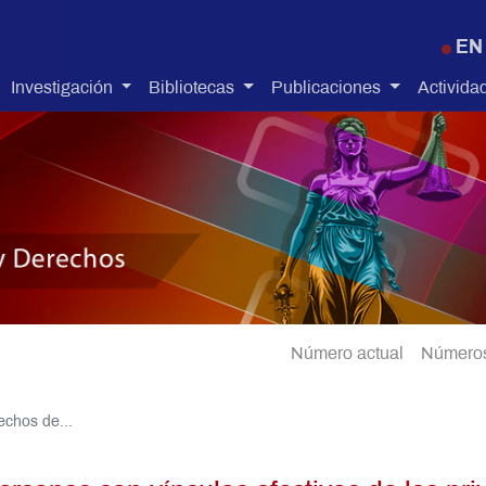
Pasar al contenido principal
EN
Investigación
Bibliotecas
Publicaciones
Activida
Número actual
Números
echos de...