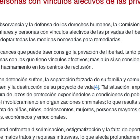
ersonas con vínculos afectivos de las pri
observancia y la defensa de los derechos humanos, la Comisión
iares y personas con vínculos afectivos de las privadas de libe
 adoptar todas las medidas necesarias para remediarlas.
cances que puede traer consigo la privación de libertad, tanto 
nas con las que tiene vínculos afectivos; más aún si se consid
 hacinamiento en los centros de reclusión.
n detención sufren, la separación forzada de su familia y comu
aen y la destrucción de su proyecto de vida
[4]
. Tal situación, i
ptura de lazos de protección exponiéndoles a condiciones de po
el involucramiento en organizaciones criminales; lo que resul
rata de niñas, niños, adolescentes, mujeres, personas mayores 
es, económicos y emocionales.
tad enfrentan discriminación, estigmatización y la falta de opor
de malos tratos y requisas intrusivas, lo que afecta profundamen