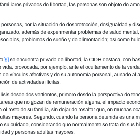
familiares privados de libertad, las personas son objeto de ame
s personas, por la situación de desprotección, desigualdad y di
organizado, además de experimentar problemas de salud mental,
sociales, problemas de sueño y de alimentación; así como huida
ta
[6]
se encuentra privada de libertad, la CIDH destaca, con bas
de vida, provocada, por ejemplo, ante el ocultamiento de la verd
ón de vínculos afectivos y de su autonomía personal, aunado al 
ación de actividades ilícitas.
isis desde dos vertientes, primero desde la perspectiva de tener
 tareas que no gozan de remuneración alguna, el impacto económ
ia el resto de su familia, sin dejar de resaltar que, en muchas
ultas mayores. Segundo, cuando la persona detenida es una m
 su cuidado, considerando que normalmente se trata de sus hij
cidad y personas adultas mayores.