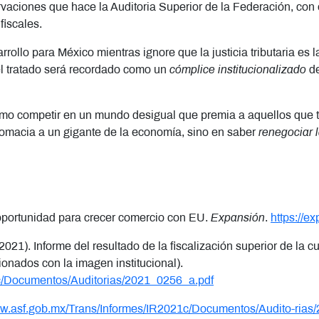
ervaciones que hace la Auditoria Superior de la Federación, con 
fiscales.
ollo para México mientras ignore que la justicia tributaria es l
el tratado será recordado como un
cómplice institucionalizado
de
ómo competir en un mundo desigual que premia a aquellos que 
iplomacia a un gigante de la economía, sino en saber
renegociar l
portunidad para crecer comercio con EU.
Expansión
.
https://e
(2021). Informe del resultado de la fiscalización superior de la 
ionados con la imagen institucional).
1c/Documentos/Auditorias/2021_0256_a.pdf
ww.asf.gob.mx/Trans/Informes/IR2021c/Documentos/Audito-rias