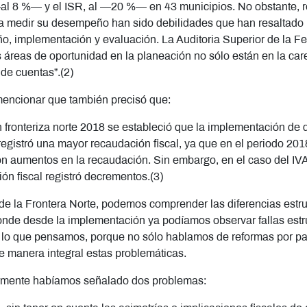
—al 8 %— y el ISR, al —20 %— en 43 municipios. No obstante, re
a medir su desempeño han sido debilidades que han resaltado po
eño, implementación y evaluación. La Auditoria Superior de la 
áreas de oportunidad en la planeación no sólo están en la care
de cuentas”.(2)
mencionar que también precisó que:
ón fronteriza norte 2018 se estableció que la implementación d
se registró una mayor recaudación fiscal, ya que en el periodo 2
ron aumentos en la recaudación. Sin embargo, en el caso del IV
ión fiscal registró decrementos.(3)
re de la Frontera Norte, podemos comprender las diferencias est
donde desde la implementación ya podíamos observar fallas estr
 lo que pensamos, porque no sólo hablamos de reformas por par
 manera integral estas problemáticas.
ormente habíamos señalado dos problemas: