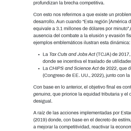
profundizan la brecha competitiva.
Con esto nos referimos a que existe un proble
desarrollo. Aun cuando “Esta región [América 
equivale a 3.1 millones de dólares por minuto”,(
ausencia del combate a la elusión y evasión fi
ejemplos emblemáticos ilustran esta dinámica:
La
Tax Cuts and Jobs Act
(TCJA) de 2017, q
donde se incentiva el traslado de utilidad
La
CHIPS and Science Act
de 2022, que d
(Congreso de EE. UU., 2022), junto con la 
Con base en lo anterior, el objetivo final es 
genuina
, que priorice la equidad tributaria y e
desigual.
A raíz de las acciones implementadas por Estad
(2019) donde, con base en el decreto de estímul
a mejorar la competitividad, reactivar la econ