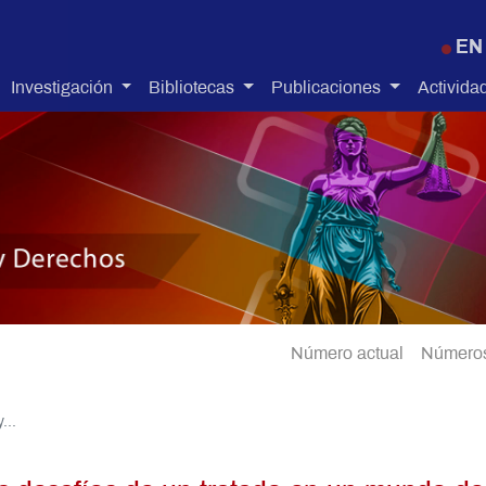
Pasar al contenido principal
EN
Investigación
Bibliotecas
Publicaciones
Activida
Número actual
Números
...