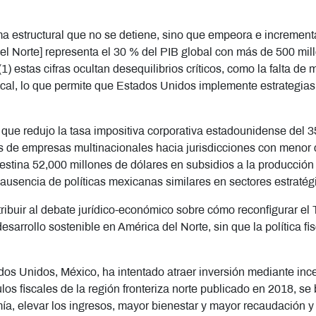
ma estructural que no se detiene, sino que empeora e increment
del Norte] representa el 30 % del PIB global con más de 500 mi
1) estas cifras ocultan desequilibrios críticos, como la falta de
scal, lo que permite que Estados Unidos implemente estrategias 
ue redujo la tasa impositiva corporativa estadounidense del 35
es de empresas multinacionales hacia jurisdicciones con menor c
estina 52,000 millones de dólares en subsidios a la producció
ausencia de políticas mexicanas similares en sectores estratég
contribuir al debate jurídico-económico sobre cómo reconfigurar
l desarrollo sostenible en América del Norte, sin que la política 
os Unidos, México, ha intentado atraer inversión mediante ince
os fiscales de la región fronteriza norte publicado en 2018, se 
omía, elevar los ingresos, mayor bienestar y mayor recaudación y