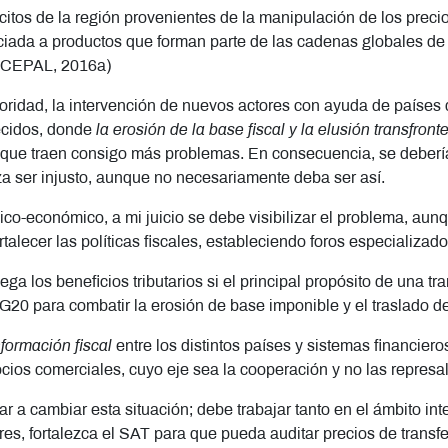
lícitos de la región provenientes de la manipulación de los pre
sociada a productos que forman parte de las cadenas globales de
. (CEPAL, 2016a)
oridad, la intervención de nuevos actores con ayuda de países 
recidos, donde
la erosión de la base fiscal y la elusión transfro
 que traen consigo más problemas. En consecuencia, se deberí
a ser injusto, aunque no necesariamente deba ser así.
dico-económico, a mi juicio se debe visibilizar el problema, au
rtalecer las políticas fiscales, estableciendo foros especializad
a los beneficios tributarios si el principal propósito de una tr
20 para combatir la erosión de base imponible y el traslado de
formación fiscal
entre los distintos países y sistemas financiero
y socios comerciales, cuyo eje sea la cooperación y no las repres
 a cambiar esta situación; debe trabajar tanto en el ámbito int
res, fortalezca el SAT para que pueda auditar precios de transf