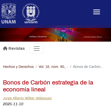
Pasar al contenido principal
.
Revistas
Hechos y Derechos
Vol. 16, núm. 90,...
Bonos de Carbón...
Bonos de Carbón estrategia de la
economía lineal
Jorge Alberto Witker Velásquez
2025-11-10