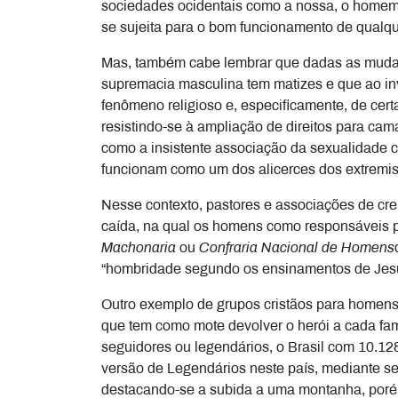
sociedades ocidentais como a nossa, o homem 
se sujeita para o bom funcionamento de qualqu
Mas, também cabe lembrar que dadas as mudanç
supremacia masculina tem matizes e que ao inv
fenômeno religioso e, especificamente, de cer
resistindo-se à ampliação de direitos para ca
como a insistente associação da sexualidade co
funcionam como um dos alicerces dos extremis
Nesse contexto, pastores e associações de cr
caída, na qual os homens como responsáveis p
Machonaria
ou
Confraria Nacional de Homens
“hombridade segundo os ensinamentos de Jesus
Outro exemplo de grupos cristãos para homen
que tem como mote devolver o herói a cada famí
seguidores ou legendários, o Brasil com 10.12
versão de Legendários neste país, mediante se
destacando-se a subida a uma montanha, porém