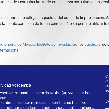
ontes de Oca, Circuito Mario de la Cueva s/n, Ciudad Universi
esariamente reflejan la postura del editor de la publicación. Se
 la fuente completa de forma correcta. No se permite utilizar lo
utónoma de México, Instituto de Investigaciones Jurídicas
se d
ternacional
.
Ci
Ci
tividad Académica
Ci
Te
versidad Nacional Autónoma de México (UNAM), todos los
 2021.
¿C
tenidos pueden ser reproducidos con fines no lucrativos,
 mutile, se cite la fuente completa y su dirección electrónica.