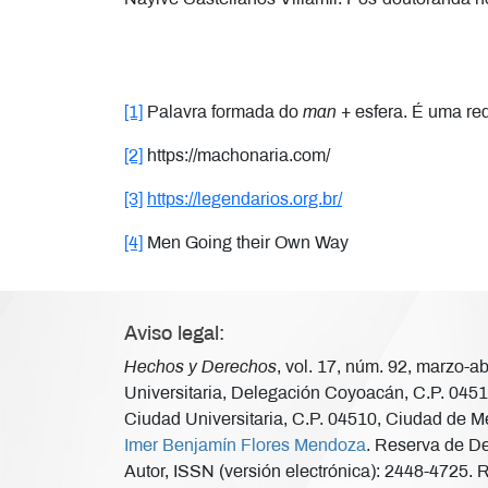
[1]
Palavra formada do
man
+ esfera. É uma re
[2]
https://machonaria.com/
[3]
https://legendarios.org.br/
[4]
Men Going their Own Way
Aviso legal:
Hechos y Derechos
, vol. 17, núm. 92, marzo-
Universitaria, Delegación Coyoacán, C.P. 04510
Ciudad Universitaria, C.P. 04510, Ciudad de Mé
Imer Benjamín Flores Mendoza
. Reserva de De
Autor, ISSN (versión electrónica): 2448-4725. 