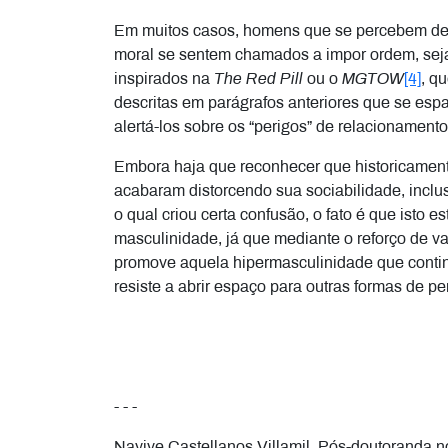
Em muitos casos, homens que se percebem desl
moral se sentem chamados a impor ordem, seja 
inspirados na
The Red Pill
ou o
MGTOW
[4]
, q
descritas em parágrafos anteriores que se esp
alertá-los sobre os “perigos” de relacionamen
Embora haja que reconhecer que historicament
acabaram distorcendo sua sociabilidade, incl
o qual criou certa confusão, o fato é que isto 
masculinidade, já que mediante o reforço de v
promove aquela hipermasculinidade que contin
resiste a abrir espaço para outras formas de pe
- - -
Nayive Castellanos Villamil. Pós-doutoranda 