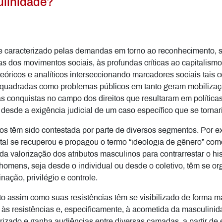
ulinidade?
se caracterizado pelas demandas em torno ao reconhecimento, s
tas dos movimentos sociais, às profundas críticas ao capitalism
 teóricos e analíticos interseccionando marcadores sociais tais 
enquadradas como problemas públicos em tanto geram mobilizaçã
s conquistas no campo dos direitos que resultaram em políticas
ou desde a exigência judicial de um caso específico que se torna
os têm sido contestada por parte de diversos segmentos. Por e
al se recuperou e propagou o termo “ideologia de gênero” como
 da valorização dos atributos masculinos para contrarrestar o hi
 homens, seja desde o individual ou desde o coletivo, têm se org
nação, privilégio e controle.
o assim como suas resistências têm se visibilizado de forma ma
 às resistências e, especificamente, à acometida da masculin
rizado e ganha audiências entre diversas camadas, a partir de 