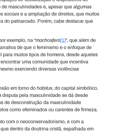
 e de masculinidades e, apesar que algumas
 sociais e a ampliação de direitos, que muitos
 do patriarcado. Porém, cabe destacar que
por exemplo, na “
machosfera
[1]
”, que além de
arrativa de que o feminismo e o enfoque de
til para muitos tipos de homens, desde aqueles
o encontrar uma comunidade que incentiva
e mesmo exercendo diversas violências
tensão em torno do
habitus
, do capital simbólico,
 A disputa pela masculinidade se dá desde
vas de desconstrução da masculinidade
elos como efeminados ou carentes de firmeza.
uanto com o neoconservadorismo, e com a
 que dentro da doutrina cristã, espalhada em