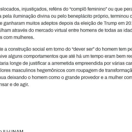
ocados, injustiçados, reféns do “complô feminino” ou que pe
pela iluminação divina ou pelo beneplácito próprio, terminou
ue ganharam muitos adeptos depois da eleição de Trump em 2
alham através do mercado virtual entre homens de todas as idad
tos com mulheres.
e a construção social em torno do “dever ser” do homem tem pe
usive alguns comportamentos que até há um tempo eram bem re
estaria longe de justificar a arremetida empreendida por várias 
alores masculinos hegemônicos com roupagem de transformação o
ua deixando o homem como o grande provedor e a mulher como p
nsar e de agir.
no IIJ-UNAM