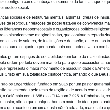
se configura como a cabeça e a semente da família, aquele qu
er núcleo social.
as sociais e de estruturas mentais, algumas igrejas de inspir
és de reproduzir relações de poder trata-se de convivência ma
tas lideranças neopentecostais e organizações político-religi
madas historicamente marginalizadas, que continuam reproduzin
m crises de valores, de instituições e de nação, entre outras 
mos numa conjuntura permeada pela contraofensiva e o combat
entes geram espaços de sociabilidade em torno da masculinida
ela ordem perfeita devem mantê-la para que o ecossistema nã
que representa o maior movimento de masculinidade da América
 Cristo em sua totalidade cristocêntrica, amando o que Deus
s são os
Legendários
, fundado em 2015 por um pastor guatemalt
lia, se estendeu pelo resto da região e de acordo com o site d
8, a Colômbia com 1.655 e os EUA com 7.225. A Embaixada, com
u pastor, afirma que qualquer homem maior de idade pode part
 o que acontece em cima desta não é relatado, mas o fato é qu