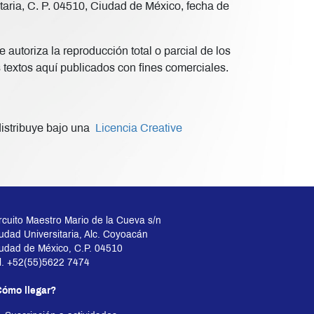
taria, C. P. 04510, Ciudad de México, fecha de
 autoriza la reproducción total o parcial de los
s textos aquí publicados con fines comerciales.
istribuye bajo una
Licencia Creative
rcuito Maestro Mario de la Cueva s/n
udad Universitaria, Alc. Coyoacán
udad de México, C.P. 04510
l. +52(55)5622 7474
ómo llegar?