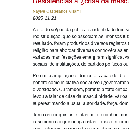
Resistências à ¿crise da masc
Nayive Castellanos Villamil
2025-11-21
A era do
self
ou da política da identidade tem 
redistribuição, que se associam às intensas lu
resultado, foram produzidos diversos registros
religião para abordar diversas controvérsias 
variadas manifestações emergiram significativa
sociais, de instituições, de partidos políticos 
Porém, a ampliação e democratização de direit
gênero como iniciativa social e/ou governament
diversidade. Ou também, perante a forte crítica
levou a falar de crise da masculinidade, vários
superestimando a usual autoridade, força, domi
Tanto as conquistas e lutas pelo reconheciment
caso concreto que ocupa estas linhas em torno
contraofensiva se reproduz como discurso auto