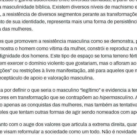
a masculinidade bíblica. Existem diversos níveis de machismo
 a resistência de diversos segmentos perante as transformações
e sua identidade, representa mais uma forma de persistência
ta das mulheres.
tes que promovem a resistência masculina como se demonstra, 
 mostra o homem como vítima da mulher, constrói e reproduz a n
ignidade dos homens. Este tipo de espaço se torna terreno fér
em exercer o domínio violento que gostariam, mas o afloram a
ações” ou restrições à livre manifestação, até para aqueles qu
ceptáculo de apoio e valoração masculina.
a por definir o que seria o masculino “legítimo” e evidencia a 
alores em transformação que se contrapõem ao
hipermasculino
.
 não apenas as conquistas das mulheres, mas também as tentati
eles que tentam outras formas de agir sendo nomeados com ap
anto com o auge dos valores que articula a extrema direita, q
que visam reformular a sociedade como um todo. Não é novidade