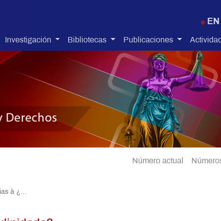
Pasar al contenido principal
EN
Investigación
Bibliotecas
Publicaciones
Activida
Número actual
Números
as à ¿...