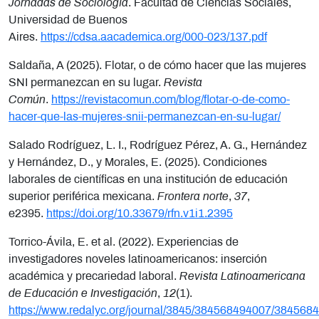
Jornadas de Sociología
. Facultad de Ciencias Sociales,
Universidad de Buenos
Aires.
https://cdsa.aacademica.org/000-023/137.pdf
Saldaña, A (2025). Flotar, o de cómo hacer que las mujeres
SNI permanezcan en su lugar.
Revista
Común
.
https://revistacomun.com/blog/flotar-o-de-como-
hacer-que-las-mujeres-snii-permanezcan-en-su-lugar/
Salado Rodríguez, L. I., Rodríguez Pérez, A. G., Hernández
y Hernández, D., y Morales, E. (2025). Condiciones
laborales de científicas en una institución de educación
superior periférica mexicana.
Frontera norte
,
37
,
e2395.
https://doi.org/10.33679/rfn.v1i1.2395
Torrico-Ávila, E. et al. (2022). Experiencias de
investigadores noveles latinoamericanos: inserción
académica y precariedad laboral.
Revista Latinoamericana
de Educación e Investigación
,
12
(1).
https://www.redalyc.org/journal/3845/384568494007/384568