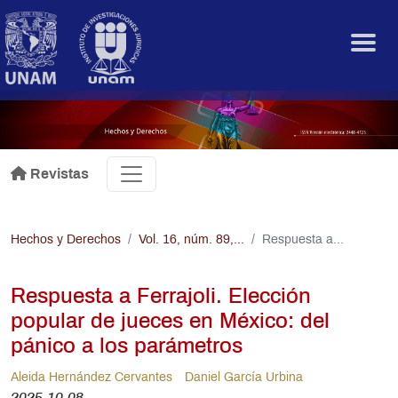
Pasar al contenido principal
.
Revistas
Hechos y Derechos
Vol. 16, núm. 89,...
Respuesta a...
Respuesta a Ferrajoli. Elección
popular de jueces en México: del
pánico a los parámetros
Aleida Hernández Cervantes
Daniel García Urbina