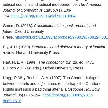
judicial councils and judicial independence.
The American
Journal of Comparative Law
,
57
(1), 103-
134.
https://doi.org/10.5131/ajcl.2008.0004
Grimm, D. (2016).
Constitutionalism: past, present, and
future
. Oxford University
Press.
https://doi.org/10.1093/acprof:oso/9780198766124.00
Ely, J. H. (1980).
Democracy and distrust: a theory of judicial
review
. Harvard University Press.
Hart, H. L. A. (1994).
The concept of law
(2a. ed.; P. A.
Bulloch y J. Raz, eds.). Oxford University Press.
Hogg, P. W. y Bushell, A. A. (1997). The Charter dialogue
between courts and legislatures (or, perhaps the Charter of
Rights isn’t such a bad thing after all).
Osgoode Hall Law
Journal
,
35
(1), 75-124.
https://doi.org/10.60082/2817-
5069.1612