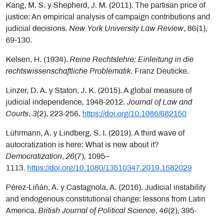
Kang, M. S. y Shepherd, J. M. (2011). The partisan price of
justice: An empirical analysis of campaign contributions and
judicial decisions.
New York University Law Review
, 86(1),
69-130.
Kelsen, H. (1934).
Reine Rechtslehre: Einleitung in die
rechtswissenschaftliche Problematik
. Franz Deuticke.
Linzer, D. A. y Staton, J. K. (2015). A global measure of
judicial independence, 1948-2012.
Journal of Law and
Courts
,
3
(2), 223-256.
https://doi.org/10.1086/682150
Lührmann, A. y Lindberg, S. I. (2019). A third wave of
autocratization is here: What is new about it?
Democratization
,
26
(7), 1095–
1113.
https://doi.org/10.1080/13510347.2019.1582029
Pérez-Liñán, A. y Castagnola, A. (2016). Judicial instability
and endogenous constitutional change: lessons from Latin
America.
British Journal of Political Science
,
46
(2), 395-