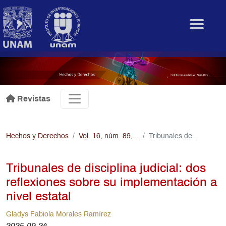
Pasar al contenido principal
.
Revistas
Hechos y Derechos
Vol. 16, núm. 89,...
Tribunales de...
Tribunales de disciplina judicial: dos
reflexiones sobre su implementación a
nivel estatal
Gladys Fabiola Morales Ramírez