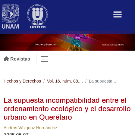
Pasar al contenido principal
.
Revistas
Hechos y Derechos
Vol. 16, núm. 88,...
La supuesta...
La supuesta incompatibilidad entre el
ordenamiento ecológico y el desarrollo
urbano en Querétaro
Andrés Vázquez Hernández