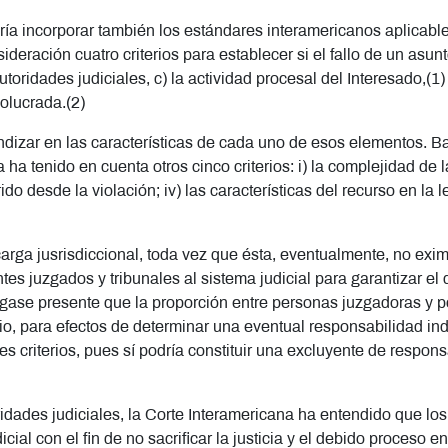
ía incorporar también los estándares interamericanos aplicable
eración cuatro criterios para establecer si el fallo de un asunt
toridades judiciales, c) la actividad procesal del Interesado,(1)
volucrada.(2)
undizar en las características de cada uno de esos elementos. Bas
ha tenido en cuenta otros cinco criterios: i) la complejidad de l
rido desde la violación; iv) las características del recurso en la l
 carga jusrisdiccional, toda vez que ésta, eventualmente, no exim
tes juzgados y tribunales al sistema judicial para garantizar el 
ngase presente que la proporción entre personas juzgadoras y 
o, para efectos de determinar una eventual responsabilidad indi
ales criterios, pues sí podría constituir una excluyente de respon
idades judiciales, la Corte Interamericana ha entendido que los
cial con el fin de no sacrificar la justicia y el debido proceso e