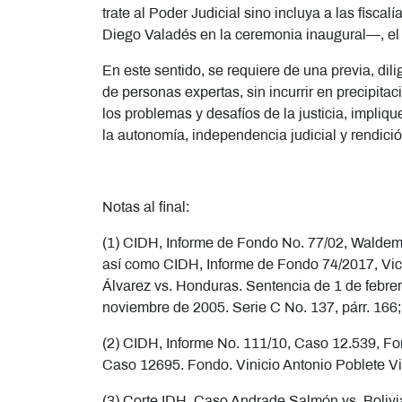
trate al Poder Judicial sino incluya a las fisca
Diego Valadés en la ceremonia inaugural—, el 
En este sentido, se requiere de una previa, dil
de personas expertas, sin incurrir en precipita
los problemas y desafíos de la justicia, impliqu
la autonomía, independencia judicial y rendició
Notas al final:
(1) CIDH, Informe de Fondo No. 77/02, Waldema
así como CIDH, Informe de Fondo 74/2017, Victo
Álvarez vs. Honduras. Sentencia de 1 de febrer
noviembre de 2005. Serie C No. 137, párr. 166;
(2) CIDH, Informe No. 111/10, Caso 12.539, Fon
Caso 12695. Fondo. Vinicio Antonio Poblete Vilc
(3) Corte IDH, Caso Andrade Salmón vs. Bolivia