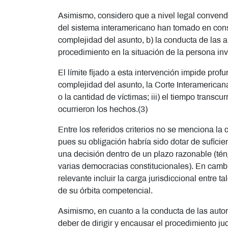
Asimismo, considero que a nivel legal convendr
del sistema interamericano han tomado en consid
complejidad del asunto, b) la conducta de las au
procedimiento en la situación de la persona in
El límite fijado a esta intervención impide prof
complejidad del asunto, la Corte Interamericana 
o la cantidad de víctimas; iii) el tiempo transcur
ocurrieron los hechos.(3)
Entre los referidos criterios no se menciona la
pues su obligación habría sido dotar de suficien
una decisión dentro de un plazo razonable (té
varias democracias constitucionales). En cambi
relevante incluir la carga jurisdiccional entre t
de su órbita competencial.
Asimismo, en cuanto a la conducta de las autor
deber de dirigir y encausar el procedimiento judi