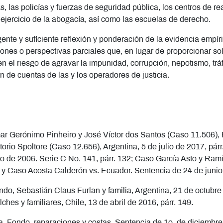
lías, las policías y fuerzas de seguridad pública, los centros de
ejercicio de la abogacía, así como las escuelas de derecho.
igente y suficiente reflexión y ponderación de la evidencia empí
ciones o perspectivas parciales que, en lugar de proporcionar sol
en el riesgo de agravar la impunidad, corrupción, nepotismo, tráf
n de cuentas de las y los operadores de justicia.
r Gerónimo Pinheiro y José Víctor dos Santos (Caso 11.506), P
rio Spoltore (Caso 12.656), Argentina, 5 de julio de 2017, pár
o de 2006. Serie C No. 141, párr. 132; Caso García Asto y Ram
 y Caso Acosta Calderón vs. Ecuador. Sentencia de 24 de junio
do, Sebastián Claus Furlan y familia, Argentina, 21 de octubre 
hes y familiares, Chile, 13 de abril de 2016, párr. 149.
. Fondo, reparaciones y costas. Sentencia de 1o. de diciembre 