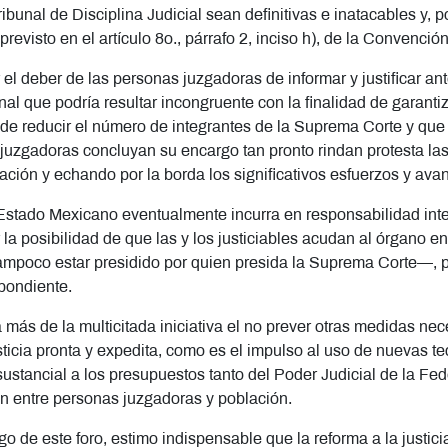
bunal de Disciplina Judicial sean definitivas e inatacables y, po
o, previsto en el artículo 8o., párrafo 2, inciso h), de la Convenc
 el deber de las personas juzgadoras de informar y justificar ant
al que podría resultar incongruente con la finalidad de garantiz
 de reducir el número de integrantes de la Suprema Corte y que
s juzgadoras concluyan su encargo tan pronto rindan protesta la
ación y echando por la borda los significativos esfuerzos y avan
 Estado Mexicano eventualmente incurra en responsabilidad inte
la posibilidad de que las y los justiciables acudan al órgano enc
ampoco estar presidido por quien presida la Suprema Corte—, pa
spondiente.
 más de la multicitada iniciativa el no prever otras medidas ne
justicia pronta y expedita, como es el impulso al uso de nuevas t
sustancial a los presupuestos tanto del Poder Judicial de la Fe
ón entre personas juzgadoras y población.
o de este foro, estimo indispensable que la reforma a la justicia