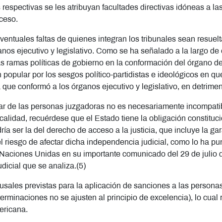
respectivas se les atribuyan facultades directivas idóneas a la
oceso.
eventuales faltas de quienes integran los tribunales sean resuelt
anos ejecutivo y legislativo. Como se ha señalado a la largo de
s ramas políticas de gobierno en la conformación del órgano de d
pular por los sesgos político-partidistas e ideológicos en que 
 que conformó a los órganos ejecutivo y legislativo, en detrime
ar de las personas juzgadoras no es necesariamente incompati
calidad, recuérdese que el Estado tiene la obligación constituc
 ser la del derecho de acceso a la justicia, que incluye la gar
 el riesgo de afectar dicha independencia judicial, como lo ha pu
aciones Unidas en su importante comunicado del 29 de julio d
udicial que se analiza.(5)
 causales previstas para la aplicación de sanciones a las perso
minaciones no se ajusten al principio de excelencia), lo cual re
mericana.