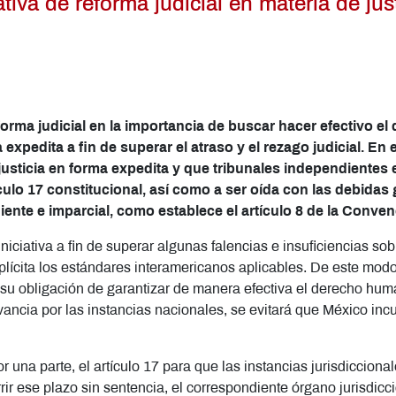
tiva de reforma judicial en materia de jus
eforma judicial en la importancia de buscar hacer efectivo e
a expedita a fin de superar el atraso y el rezago judicial. En
 justicia en forma expedita y que tribunales independiente
culo 17 constitucional, así como a ser oída con las debidas
diente e imparcial, como establece el artículo 8 de la Co
iniciativa a fin de superar algunas falencias e insuficiencias sob
plícita los estándares interamericanos aplicables. De este mod
s su obligación de garantizar de manera efectiva el derecho hum
vancia por las instancias nacionales, se evitará que México in
or una parte, el artículo 17 para que las instancias jurisdicci
rir ese plazo sin sentencia, el correspondiente órgano jurisdicc