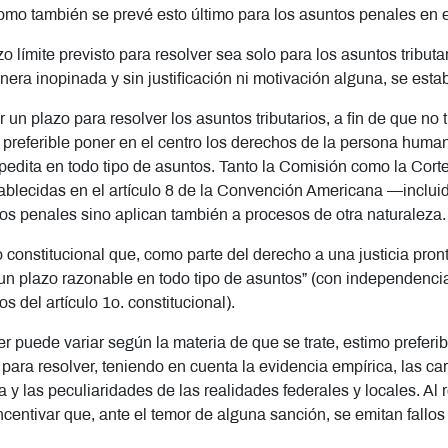
como también se prevé esto último para los asuntos penales en el
azo límite previsto para resolver sea solo para los asuntos trib
era inopinada y sin justificación ni motivación alguna, se est
 un plazo para resolver los asuntos tributarios, a fin de que n
o preferible poner en el centro los derechos de la persona human
expedita en todo tipo de asuntos. Tanto la Comisión como la C
ablecidas en el artículo 8 de la Convención Americana —incluida
os penales sino aplican también a procesos de otra naturaleza
to constitucional que, como parte del derecho a una justicia pron
n plazo razonable en todo tipo de asuntos” (con independencia d
s del artículo 1o. constitucional).
er puede variar según la materia de que se trate, estimo preferib
 para resolver, teniendo en cuenta la evidencia empírica, las car
 y las peculiaridades de las realidades federales y locales. Al
ncentivar que, ante el temor de alguna sanción, se emitan fallos 