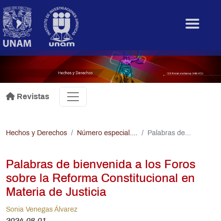
Pasar al contenido principal
.
Revistas
Hechos y Derechos
Número especial....
Palabras de...
Palabras de bienvenida a los Foros
sobre la Reforma Constitucional en
Materia de Justicia
Sonia Venegas Álvarez