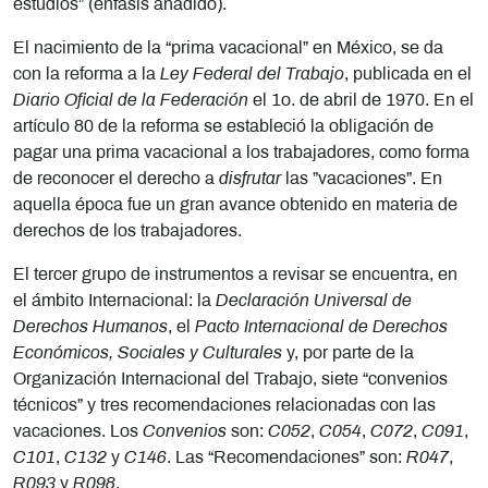
estudios” (énfasis añadido).
El nacimiento de la “prima vacacional” en México, se da
con la reforma a la
Ley Federal del Trabajo
, publicada en el
Diario Oficial de la Federación
el 1o. de abril de 1970. En el
artículo 80 de la reforma se estableció la obligación de
pagar una prima vacacional a los trabajadores, como forma
de reconocer el derecho a
disfrutar
las ”vacaciones”. En
aquella época fue un gran avance obtenido en materia de
derechos de los trabajadores.
El tercer grupo de instrumentos a revisar se encuentra, en
el ámbito Internacional: la
Declaración Universal de
Derechos Humanos
, el
Pacto Internacional de Derechos
Económicos, Sociales y Culturales
y, por parte de la
Organización Internacional del Trabajo, siete “convenios
técnicos” y tres recomendaciones relacionadas con las
vacaciones. Los
Convenios
son:
C052
,
C054
,
C072
,
C091
,
C101
,
C132
y
C146
. Las “Recomendaciones” son:
R047
,
R093
y
R098
.