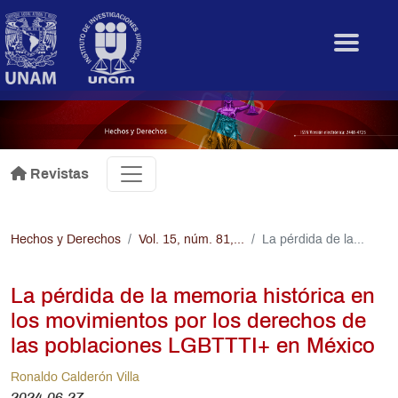
Pasar al contenido principal
.
Revistas
Hechos y Derechos
Vol. 15, núm. 81,...
La pérdida de la...
La pérdida de la memoria histórica en
los movimientos por los derechos de
las poblaciones LGBTTTI+ en México
Ronaldo Calderón Villa