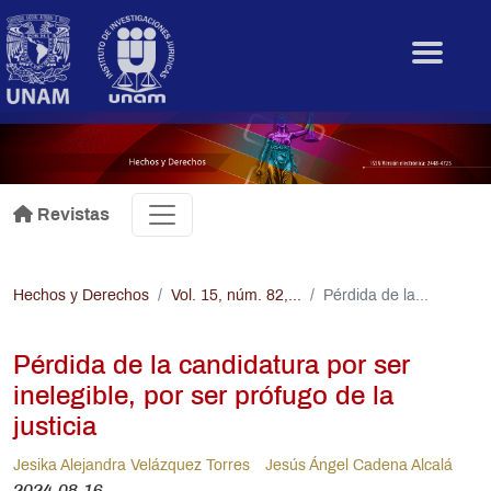
Pasar al contenido principal
.
Revistas
Hechos y Derechos
Vol. 15, núm. 82,...
Pérdida de la...
Pérdida de la candidatura por ser
inelegible, por ser prófugo de la
justicia
Jesika Alejandra Velázquez Torres
Jesús Ángel Cadena Alcalá