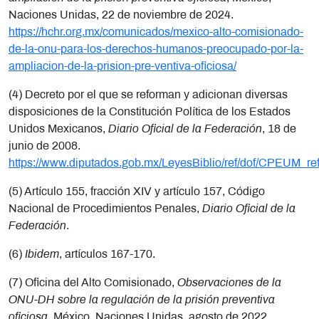
Naciones Unidas, 22 de noviembre de 2024.
https://hchr.org.mx/comunicados/mexico-alto-comisionado-
de-la-onu-para-los-derechos-humanos-preocupado-por-la-
ampliacion-de-la-prision-pre-ventiva-oficiosa/
(4) Decreto por el que se reforman y adicionan diversas
disposiciones de la Constitución Política de los Estados
Unidos Mexicanos,
Diario Oficial de la Federación
, 18 de
junio de 2008.
https://www.diputados.gob.mx/LeyesBiblio/ref/dof/CPEUM_r
(5) Artículo 155, fracción XIV y artículo 157, Código
Nacional de Procedimientos Penales,
Diario Oficial de la
Federación
.
(6)
Ibidem
, artículos 167-170.
(7) Oficina del Alto Comisionado,
Observaciones de la
ONU-DH sobre la regulación de la prisión preventiva
oficiosa
, México, Naciones Unidas, agosto de 2022.